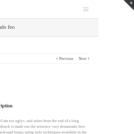
ado feo
Previous
Next
ription
«I am too ugly», and arises from the end of a long
dtrack is made out the sentence «soy demasiado feo»
ackward loops, using only techniques available in the